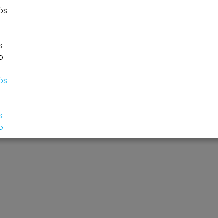
ÓS
S
O
ÓS
S
O