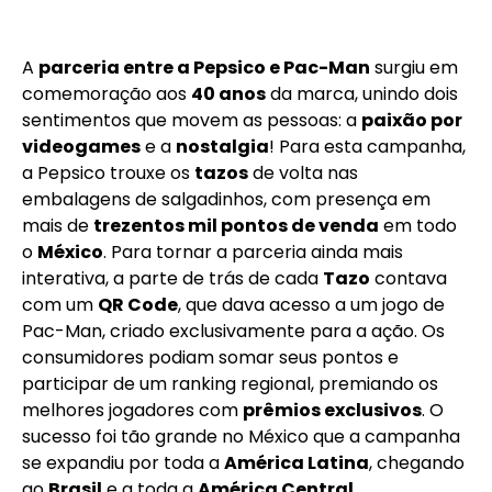
A
parceria entre a Pepsico e Pac-Man
surgiu em
comemoração aos
40 anos
da marca, unindo dois
sentimentos que movem as pessoas: a
paixão por
videogames
e a
nostalgia
! Para esta campanha,
a Pepsico trouxe os
tazos
de volta nas
embalagens de salgadinhos, com presença em
mais de
trezentos mil pontos de venda
em todo
o
México
. Para tornar a parceria ainda mais
interativa, a parte de trás de cada
Tazo
contava
com um
QR Code
, que dava acesso a um jogo de
Pac-Man, criado exclusivamente para a ação. Os
consumidores podiam somar seus pontos e
participar de um ranking regional, premiando os
melhores jogadores com
prêmios exclusivos
. O
sucesso foi tão grande no México que a campanha
se expandiu por toda a
América Latina
, chegando
ao
Brasil
e a toda a
América Central
.